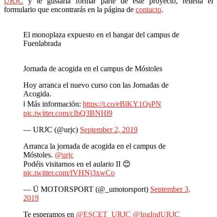
URJC
y te gustaría formar parte de este proyecto, rellena el
formulario que encontrarás en la página de
contacto
.
El monoplaza expuesto en el hangar del campus de
Fuenlabrada
Jornada de acogida en el campus de Móstoles
Hoy arranca el nuevo curso con las Jornadas de
Acogida.
ℹ Más información:
https://t.co/eBlKY1QsPN
pic.twitter.com/cIbQ3BNHl9
— URJC (@urjc)
September 2, 2019
Arranca la jornada de acogida en el campus de
Móstoles.
@urjc
Podéis visitarnos en el aulario II 😊
pic.twitter.com/fVHNj3xwCo
— Ü MOTORSPORT (@_umotorsport)
September 3,
2019
Te esperamos en
@ESCET_URJC
@IngIndURJC