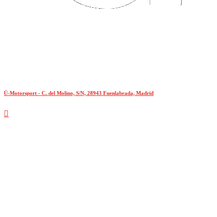
Ü-Motorsport - C. del Molino, S/N, 28943 Fuenlabrada, Madrid