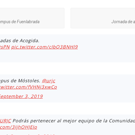
campus de Fuenlabrada
Jornada de a
nadas de Acogida.
QsPN
pic.twitter.com/cIbQ3BNHl9
mpus de Móstoles.
@urjc
.twitter.com/fVHNj3xwCo
September 3, 2019
URJC
Podrás pertenecer al mejor equipo de la Comunidad
r.com/3IjhOHJEIo