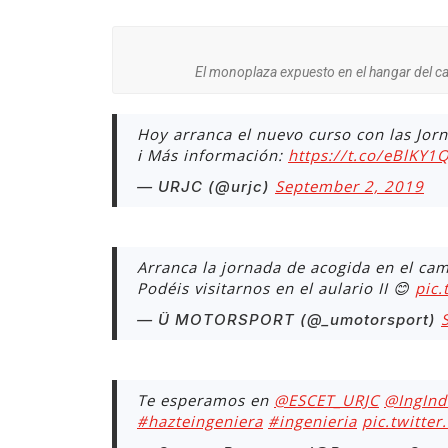
El monoplaza expuesto en el hangar del 
Hoy arranca el nuevo curso con las Jor
ℹ Más información:
https://t.co/eBlKY1
September 2, 2019
— URJC (@urjc)
Arranca la jornada de acogida en el ca
Podéis visitarnos en el aulario II 😊
pic
— Ü MOTORSPORT (@_umotorsport)
Te esperamos en
@ESCET_URJC
@IngInd
#hazteingeniera
#ingenieria
pic.twitte