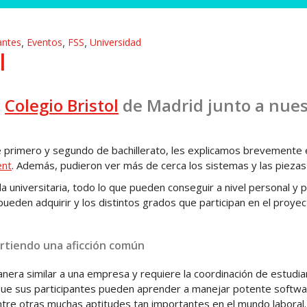
antes
Eventos
FSS
Universidad
,
,
,
l
l
Colegio Bristol
de Madrid junto a nues
primero y segundo de bachillerato, les explicamos brevemente 
ent
. Además, pudieron ver más de cerca los sistemas y las pieza
ida universitaria, todo lo que pueden conseguir a nivel personal y
eden adquirir y los distintos grados que participan en el proyec
rtiendo una aficción común
ra similar a una empresa y requiere la coordinación de estudiant
ue sus participantes pueden aprender a manejar potente software
ntre otras muchas aptitudes tan importantes en el mundo laboral.