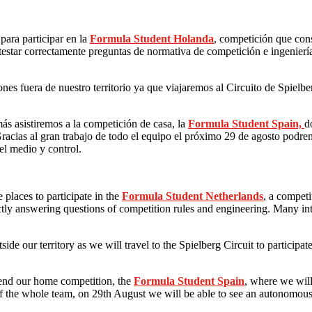
ara participar en la
Formula Student
Holanda
, competición que cons
ntestar correctamente preguntas de normativa de competición e ingenierí
es fuera de nuestro territorio ya que viajaremos al Circuito de Spielber
ás asistiremos a la competición de casa, la
Formula Student Spain,
d
 Gracias al gran trabajo de todo el equipo el próximo 29 de agosto pod
el medio y control.
places to participate in the
Formula Student Netherlands
, a competi
ly answering questions of competition rules and engineering. Many intern
ide our territory as we will travel to the Spielberg Circuit to participat
ttend our home competition, the
Formula Student Spain
, where we will
f the whole team, on 29th August we will be able to see an autonomous c