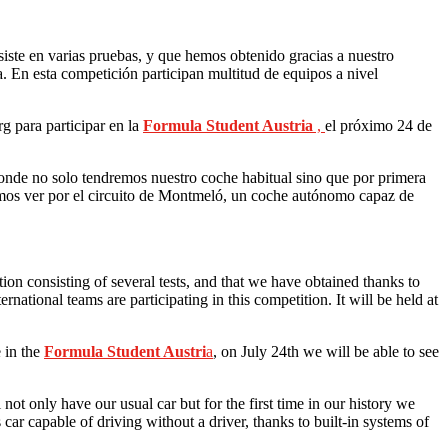
iste en varias pruebas, y que hemos obtenido gracias a nuestro
a. En esta competición participan multitud de equipos a nivel
g para participar en la
Formula Student Austria
,
el próximo 24 de
onde no solo tendremos nuestro coche habitual sino que por primera
remos ver por el circuito de Montmeló, un coche autónomo capaz de
tion consisting of several tests, and that we have obtained thanks to
ational teams are participating in this competition. It will be held at
e in the
Formula Student Austri
a
, on July 24th we will be able to see
 not only have our usual car but for the first time in our history we
ar capable of driving without a driver, thanks to built-in systems of