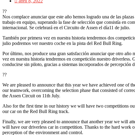
abril 8, 2022
??
Nos complace anunciar que este año hemos logrado una de las plazas p
trabajo en equipo, superando la fase de selección que consistía en co
internacional. Se celebrará en el Circuito de Assen el día11 de julio.
También por primera vez en nuestra historia tendremos dos competicion
julio podremos ver nuestro coche en la pista del Red Bull Ring.
Por último, nos produce una gran satisfacción anunciar que otro año m
vez en nuestra historia tendremos en competición nuestro driverless.
conducirse sin piloto, gracias a sistemas incorporados de percepción d
??
We are pleased to announce that this year we have achieved one of the 
our teamwork, overcoming the selection phase that consisted of correct
the Assen Circuit on 11th July.
Also for the first time in our history we will have two competitions outs
our car on the Red Bull Ring track.
Finally, we are very pleased to announce that another year we will a
will have our driverless car in competition. Thanks to the hard work o
perception of the environment and control.